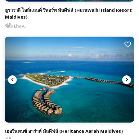
ฮูราวาลี ไอส์แลนด์ รีสอร์ท มัลดีฟส์ (Hurawalhi Island Resort
Maldives)
ที่ตั้ง Lhav…
เฮอริแทนซ์ อาร่าห์ มัลดีฟส์ (Heritance Aarah Maldives)