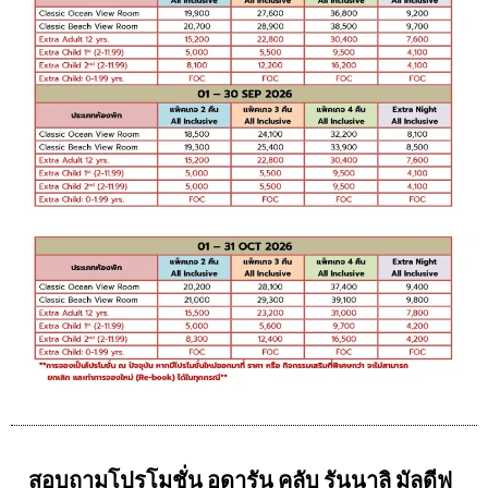
สอบถามโปรโมชั่น อดารัน คลับ รันนาลิ มัลดีฟ