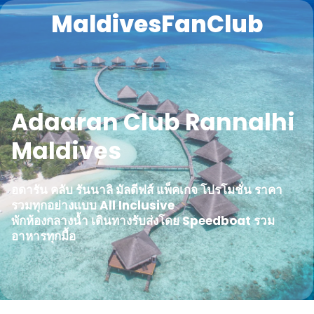
MaldivesFanClub
Adaaran Club Rannalhi
Maldives
อดารัน คลับ รันนาลิ มัลดีฟส์ แพ็คเกจ โปรโมชั่น ราคา
รวมทุกอย่างแบบ All Inclusive
พักห้องกลางน้ำ เดินทางรับส่งโดย Speedboat รวม
อาหารทุกมื้อ