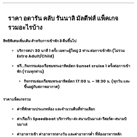
ราคา อดารัน คลับ รันนาลิ มัลดีฟส์ แพ็คเกจ
รวมอะไรบ้าง
สิทธิพิเศษเพิ่มเติม สำหรับการเข้าพัก 3 คืนขึ้นไป
บริการสปา 30 นาที 1 ครั้ง เฉพาะผู้ใหญ่ 2 ท่าน ต่อการเข้าพัก (ไม่รวม
Extra Adult/Child)
ฟรี…กิจกรรมล่องเรือชมพระอาทิตย์ตก Sunset cruise 1 ครั้งต่อการเข้า
พัก (รวมทุกท่าน)
กิจกรรมล่องเรือชมพระอาทิตย์ตก 17:00 น. – 18:30 น. (ทุกวัน และ
ขึ้นอยู่กับสภาพอากาศ)
ราคาแพ็คเกจรวม
ค่าที่พักตามประเภทห้อง และจำนวนคืนที่ท่านเลือก
ค่าเรือเร็ว Speedboat บริการรับ-ส่ง สนามบินมาเล่-รีสอร์ต-สนามบิ
นมาเล่
ค่าอาหารเช้า ค่าอาหารกลางวัน และค่าอาหารค่ำ ที่ห้องอาหารหลัก