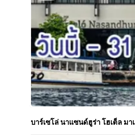
บาร์เซโล่ นาแซนด์ฮูร่า โฮเต็ล