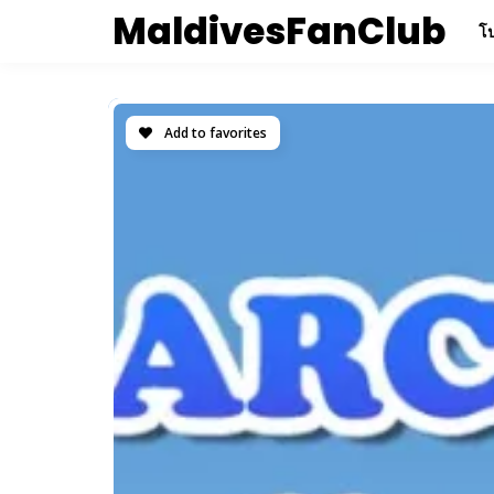
MaldivesFanClub
โป
Add to favorites