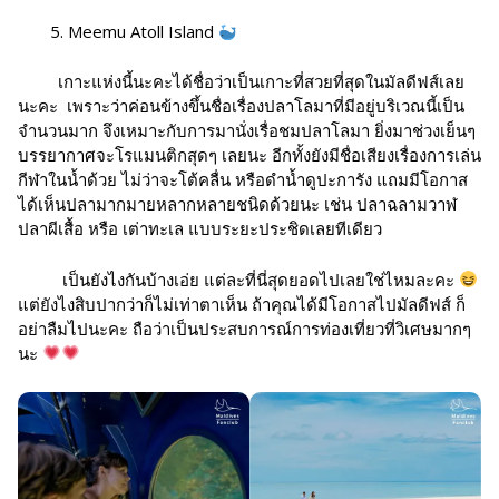
Meemu Atoll Island
เกาะแห่งนี้นะคะได้ชื่อว่าเป็นเกาะที่สวยที่สุดในมัลดีฟส์เลย
นะคะ เพราะว่าค่อนข้างขึ้นชื่อเรื่องปลาโลมาที่มีอยู่บริเวณนี้เป็น
จำนวนมาก จึงเหมาะกับการมานั่งเรื่อชมปลาโลมา ยิ่งมาช่วงเย็นๆ
บรรยากาศจะโรแมนติกสุดๆ เลยนะ อีกทั้งยังมีชื่อเสียงเรื่องการเล่น
กีฬาในน้ำด้วย ไม่ว่าจะโต้คลื่น หรือดำน้ำดูปะการัง แถมมีโอกาส
ได้เห็นปลามากมายหลากหลายชนิดด้วยนะ เช่น ปลาฉลามวาฬ
ปลาผีเสื้อ หรือ เต่าทะเล แบบระยะประชิดเลยทีเดียว
เป็นยังไงกันบ้างเอ่ย แต่ละที่นี่สุดยอดไปเลยใช่ไหมละคะ
แต่ยังไงสิบปากว่าก็ไม่เท่าตาเห็น ถ้าคุณได้มีโอกาสไปมัลดีฟส์ ก็
อย่าลืมไปนะคะ ถือว่าเป็นประสบการณ์การท่องเที่ยวที่วิเศษมากๆ
นะ