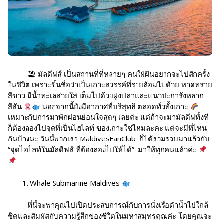
🏖 มัลดีฟส์ เป็นสถานที่ที่หลายๆ คนใฝ่ฝันอยากจะไปสักครั้ง
ในชีวิต เพราะขี้นชื่อว่าเป็นเกาะสวรรค์ที่รายล้อมไปด้วย หาดทราย
สีขาว มีน้ำทะเลสวยใส เต็มไปด้วยฝูงปลาและแนวปะการังหลาก
สีสัน
นอกจากนี้ยังมีอากาศที่บริสุทธิ ตลอดทั่วทั้งเกาะ
เหมาะกับการมาพักผ่อนย่อนใจสุดๆ เลยค่ะ แต่ถ้าจะมามัลดีฟทั้งที
ก็ต้องลองไปจุดที่เป็นไฮไลท์ ของเกาะใช่ไหมละคะ แต่จะมีที่ไหน
กันบ้างนะ วันนี้พวกเรา MaldivesFanClub ก็ได้รวมรวบมาแล้วกับ
“จุดไฮไลท์ในมัลดีฟส์ ที่ต้องลองไปให้ได้” มาให้ทุกคนแล้วค่ะ
Whale Submarine Maldives
ที่นี้จะพาคุณไปเปิดประสบการณ์กับการนั่งเรือดำน้ำไปใกล้
ชิดและสัมผัสกับความรู้สึกของชีวิตในมหาสมุทรคุณค่ะ โดยคุณจะ