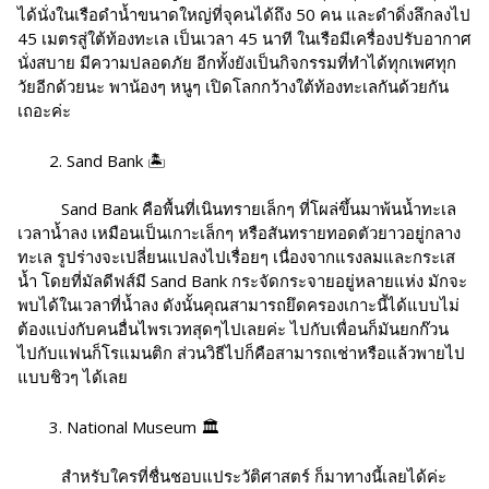
ได้นั่งในเรือดำน้ำขนาดใหญ่ที่จุคนได้ถึง 50 คน และดำดิ่งลึกลงไป
45 เมตรสู่ใต้ท้องทะเล เป็นเวลา 45 นาที ในเรือมีเครื่องปรับอากาศ
นั่งสบาย มีความปลอดภัย อีกทั้งยังเป็นกิจกรรมที่ทำได้ทุกเพศทุก
วัยอีกด้วยนะ พาน้องๆ หนูๆ เปิดโลกกว้างใต้ท้องทะเลกันด้วยกัน
เถอะค่ะ
Sand Bank 🏝
Sand Bank คือพื้นที่เนินทรายเล็กๆ ที่โผล่ขึ้นมาพ้นน้ำทะเล
เวลาน้ำลง เหมือนเป็นเกาะเล็กๆ หรือสันทรายทอดตัวยาวอยู่กลาง
ทะเล รูปร่างจะเปลี่ยนแปลงไปเรื่อยๆ เนื่องจากแรงลมและกระเส
น้ำ โดยที่มัลดีฟส์มี Sand Bank กระจัดกระจายอยู่หลายแห่ง มักจะ
พบได้ในเวลาที่น้ำลง ดังนั้นคุณสามารถยึดครองเกาะนี้ได้แบบไม่
ต้องแบ่งกับคนอื่นไพรเวทสุดๆไปเลยค่ะ ไปกับเพื่อนก็มันยกก๊วน
ไปกับแฟนก็โรแมนติก ส่วนวิธีไปก็คือสามารถเช่าหรือแล้วพายไป
แบบชิวๆ ได้เลย
National Museum 🏛
สำหรับใครที่ชื่นชอบแประวัติศาสตร์ ก็มาทางนี้เลยได้ค่ะ