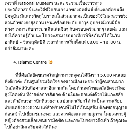
เพราที่ National Museum นะคะ จะรวมเรื่องราวทาง
ประวัติศาสตร์ และวิถีชีวิตอันเก่าแก่ของมัลดีฟส์ ตั้งแต่อดีตจนถึง
ปัจจุบัน มีแสดงวัตถุโบราณนั้นส่วนมากจะเป็นของใช้ในพระราชวัง
ส่วนตัวขององสุลต่าน เช่นเครื่องประดับ อาวุธ อุปกรณ์งานฝีมือ
ต่างๆ เหมาะกับการมาเดินเล่นชิลๆ กับครอบครัวมากๆ เลยค่ะ แถม
ยังได้ความรู้ด้วยนะ โดยจะสามารถมาเที่ยวพิพิธภัณฑ์ได้ในวัน
อาทิตย์ – วันพฤหัสบีดี เวลาทำการเริ่มตั้งแต่ 08.00 – 18 .00 น.
อย่าลืมมานะคะ
Islamic Centre
ที่นี่คือมัสยิดขนาดใหญ่สามารถจุคนได้ถึงราว 5,000 คนเลย
ทีเดียวค่ะ เป็นศูนย์รวมจิตใจของชาวเมือง เพราะว่าผู้คนส่วนมาก
ในมัลดีฟส์นับถือศาสนาอิสลามกัน โดยด้านหน้าของมัสยิดจะมีหอ
สูงโดดเด่น ที่ง่ายต่อการสังเกต ด้านในจะตกแต่งด้วยไม้แกะสลัก
และตัวอักษรอารบิกที่สวยงามแปลกตาเรียกได้ว่าเป็นความเรียบ
ง่ายแต่ยังคงงดงาม แต่สำหรับคนที่ไม่ได้เป็นมุสลิม ต้องขออนุญาต
ก่อนเข้าไปเยี่ยมชมนะคะ และควรต้องแต่งกายสุภาพ โดยเฉพาะผู้
หญิงต้องสวมเสื้อแขนยาวมิดชิด และกระโปรงยาวถึงเท้า ถ้าคุณจะ
ไปก็อย่าลืมเตรียมตัวให้ดีนะ