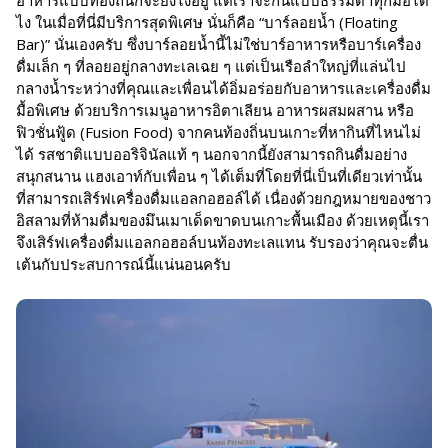
ไง ในเมื่อที่นี่มีบริการสุดพิเศษ นั่นก็คือ “บาร์ลอยน้ำ (Floating
Bar)” นั่นเองครับ ซึ่งบาร์ลอยน้ำนี้ไม่ใช่บาร์อาหารหรือบาร์เครื่อง
ดื่มเล็ก ๆ ที่ลอยอยู่กลางทะเลเฉย ๆ แต่เป็นเรือลำใหญ่ที่แล่นไป
กลางน้ำระหว่างที่คุณและเพื่อนได้อิ่มอร่อยกับอาหารและเครื่องดื่ม
มื้อพิเศษ ด้วยบริการเมนูอาหารอิตาเลียน อาหารผสมผสาน หรือ
ฟิวชั่นฟู้ด (Fusion Food) จากคนท้องถิ่นบนเกาะที่หากินที่ไหนไม่
ได้ รสชาติแบบออริจินัลแท้ ๆ นอกจากนี้ยังสามารถกินดื่มอย่าง
สนุกสนาน แฮงเอาท์กับเพื่อน ๆ ได้เต็มที่โดยที่นี่เป็นที่เดียวเท่านั้น
ที่สามารถเสิร์ฟเครื่องดื่มแอลกอฮอล์ได้ เนื่องด้วยกฎหมายของชาว
อิสลามที่ห้ามดื่มของมึนเมาเด็ดขาดบนเกาะพื้นเมือง ด้วยเหตุนี้เรา
จึงเสิร์ฟเครื่องดื่มแอลกอฮอล์บนท้องทะเลแทน รับรองว่าคุณจะตื่น
เต้นกับประสบการณ์นี้แน่นอนครับ