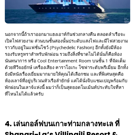
นอกจากนี้ถ้าเราออกมาแฮงเอาท์กันช่วงกลางคืน ตลอดลำเรือจะ
เปิดไฟสวยงาม ส่วนบนชั้นสองนั้นประดับแสงไฟและมีไฟสวยงาม
ราวกับอยู่ในแฟชั่นโชว์ (Psychedelic Fashion) อีกทั้งยังมีห้อง
รองรับหรูหราสำหรับพักผ่อน รวมถึงสิ่งที่ขาดไม่ได้นั่นก็คือห้อง
นันทนาการ หรือ Cool Entertainment Room บนชั้น 1 ที่จัดเต็ม
ด้วยทีวีจอยักษ์ เครื่องเสียง คาราโอเกะ โซฟาระดับพรีเมี่ยม อีกทั้ง
ยังมีหนังเรื่องเยี่ยมมากมายให้คุณได้เลือกชม และที่พิเศษสุดคือ
ห้องเลาจ์ที่อยู่บริเวณหัวเรือลำยักษ์ แค่ได้นั่งจิบแชมเปญพร้อมกับ
พักผ่อนในเลาจ์แห่งนี้ ผมว่าก็เป็นสุดยอดโมเม้นท์ประทับใจที่หา
ที่ไหนไม่ได้แล้วครับ
4. เล่นกอล์ฟบนเกาะท่ามกลางทะเล ที่
Shangri-La’s Villingili Resort &