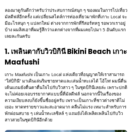
ลองมาดูกันดีกว่าครับว่าประสบการณ์สนุก ๆ ของผมในการไปเที่ยว
มัลดีฟส์อีกครั้ง แต่เปลี่ยนสไตล์การท่องเที่ยวมาพักที่เกาะ Local จะ
มีอะไรสนุก ๆ แปลกใหม่ ต่างจากการพักที่รีสอร์ทหรู รอพวกเราอยู่
บ้าง ผมลิสเอาที่ผมรู้สึกว่าแตกต่างจากที่ผมเคยไปมา 5 อันดับแรก
เลยละกันครับ
1. เพลินตากับวิวบิกินี Bikini Beach เกาะ
Maafushi
เกาะ Maafushi เป็นเกาะ Local แห่งเดียวที่อนุญาตให้เราสามารถ
“ใส่บิกินี” มาเดินเล่นริมชายหาดและเล่นน้ำทะเลได้ โอ้โห! ผมนี่ตื่น
เต้นแถมยังตื่นตาตื่นใจไปกับวิวสาว ๆ ในชุดบิกินีเลยล่ะ เพราะปกติ
จะไม่ค่อยเจอบรรยากาศแบบนี้ที่มัลดีฟส์ นอกจากนี้ในเรื่องของ
ความเงียบสงบก็ยังขึ้นชื่ออยู่ครับ เพราะเป็นเกาะที่ชาวต่างชาติไม่
เยอะ หาดทรายขาวและสะอาดมาก คลื่นไม่แรง เหมาะสำหรับการ
พักผ่อนสบาย ๆ เล่นน้ำทะเลชิลล์ ๆ แถมยังได้เพลิดเพลินไปกับวิว
สาวสวยในชุดบิกินีอีกด้วย