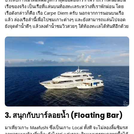
เรือของจริง เป็นเรือที่แล่นบนท้องทะเลระหว่างที่เราพักผ่อน โดย
เรือดังกล่าวก็คือ เรือ Carpe Diem ครับ นอกจากการนอนบนเรือ
แล้ว ล่องเรือลำนี้เพื่อไปชมเกาะต่างๆ และยังสามารถแล่นไปจอด
ยังจุดดำน้ำดีๆ แล้วลงดำน้ำชมวิวสวยๆ ใต้ท้องทะเลได้ทันทีอีกด้วย
3. สนุกกับบาร์ลอยน้ำ (Floating Bar)
มาเที่ยวเกาะ Maafushi ซึ่งเป็นเกาะ Local ทั้งที จะไม่ลองลิ้มชิมรส
อาหารแบบท้องถิ่นก็จะยังไงอยู่ แต่เราจะกินแบบธรรมดาทุกมื้อได้