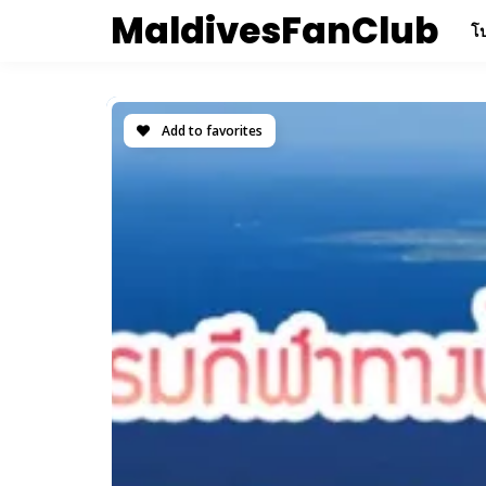
MaldivesFanClub
โป
Add to favorites