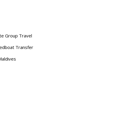
ate Group Travel
eedboat Transfer
Maldives