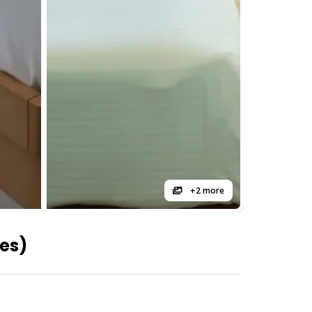
+2 more
ves)