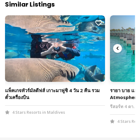
Similar Listings
แพ็คเกจทัวร์มัลดีฟส์ เกาะมาฟูชิ 4 วัน 2 คืน รวม
รายา บาย แอท
ตั๋วเครื่องบิน
Atmosphere
รีสอร์ท 4 ดา…
4 Stars Resorts in Maldives
4 Stars Res