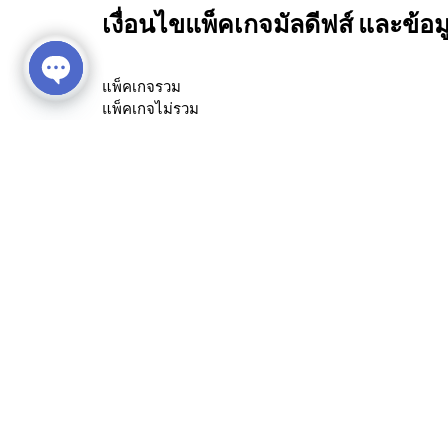
เงื่อนไขแพ็คเกจมัลดีฟส์ และข้อ
แพ็คเกจรวม
Open
แพ็คเกจไม่รวม
chaty
เงื่อนไขการจองและชำระเงิน
กรุณาชำระค่ามัดจำ 50% หรือค่าบริการเต็มจำนวน 
เดสติเนชั่น จำกัด ภายใน 7 วัน ทั้งนี้ ขึ้นกับปริม
หากทำการจองน้อยกว่า 30 วัน กรุณาชำระค่าบริ
Similar Listings