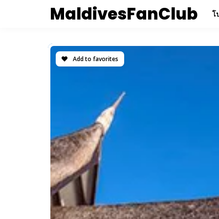
MaldivesFanClub
โป
Add to favorites