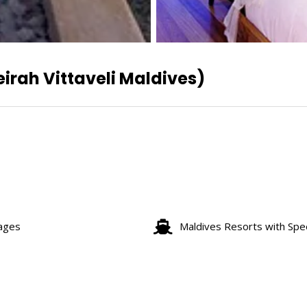
umeirah Vittaveli Maldives)
kages
Maldives Resorts with Sp