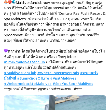
Maldivesfanclub ขอขอบพระคุณลูกค้าคนสำคัญ คุณรุ่ง
นภา ที่ไว้วางใจให้ทางเราได้ดูแลการเดินทางไปมัลดีฟส์ในครั้งนี้
ค่ะ ลูกค้าเลือกเดินทางไปพักผ่อนที่ “Centara Ras Fushi Resort &
Spa Maldives” ช่วงระหว่างวันที่ 14 – 17 ตุลาคม 2565 รีสอร์ท
ยอดนิยมในเครือเซ็นทารา ที่พักสวย อาหารอร่อย มีกิจกรรมหลาก
หลายและที่สำคัญมีพนักงานคนไทยด้วย เดินทางง่ายด้วย
Speedboat เพียง 15 นาทีเท่านั้น ขอบพระคุณสำหรับภาพรีวิว
สวยๆ ที่ส่งมาให้ทางเรานะคะ น่ารักมากๆเลยค่า
หากท่านใดสนใจเดินทางไปท่องเที่ยวมัลดีฟส์ รอติดตามโปรโม
ชั่นดี ๆ แบบนี้ ได้ที่หน้าเพจ หรือจะก๊อกๆ Inbox :
m.me/maldivesfanclub
มาได้เลยนะค๊า แอดมินรอให้ข้อมูลกับ
ทุกท่านอยู่ค่ะ แล้วไปเที่ยวมัลดีฟส์ด้วยกันนะคะ
#MaldivesFanClub
#WhereLoveNeverEnds
#ครอบครัว
มัลดีฟส์
#SunnySideOfLife
#VisitMaldives
#WelcomebacktoMaldives
#SeeYouSoonMaldives
**รูปภาพได้รับการอนุญาตจากเจ้าของภาพแล้ว**