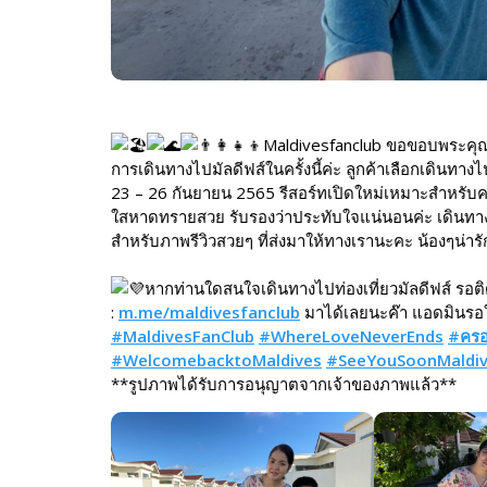
Maldivesfanclub ขอขอบพระคุณลู
การเดินทางไปมัลดีฟส์ในครั้งนี้ค่ะ ลูกค้าเลือกเดินทาง
23 – 26 กันยายน 2565 รีสอร์ทเปิดใหม่เหมาะสำหรับ
ใสหาดทรายสวย รับรองว่าประทับใจแน่นอนค่ะ เดินทางง
สำหรับภาพรีวิวสวยๆ ที่ส่งมาให้ทางเรานะคะ น้องๆน่าร
หากท่านใดสนใจเดินทางไปท่องเที่ยวมัลดีฟส์ รอติด
:
m.me/maldivesfanclub
มาได้เลยนะค๊า แอดมินรอให้
#MaldivesFanClub
#WhereLoveNeverEnds
#ครอ
#WelcomebacktoMaldives
#SeeYouSoonMaldi
**รูปภาพได้รับการอนุญาตจากเจ้าของภาพแล้ว**