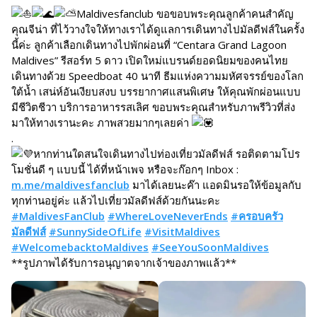
Maldivesfanclub ขอขอบพระคุณลูกค้าคนสำคัญ
คุณจีน่า ที่ไว้วางใจให้ทางเราได้ดูแลการเดินทางไปมัลดีฟส์ในครั้ง
นี้ค่ะ ลูกค้าเลือกเดินทางไปพักผ่อนที่ “Centara Grand Lagoon
Maldives” รีสอร์ท 5 ดาว เปิดใหม่แบรนด์ยอดนิยมของคนไทย
เดินทางด้วย Speedboat 40 นาที ธีมแห่งความมหัศจรรย์ของโลก
ใต้น้ำ เสน่ห์อันเงียบสงบ บรรยากาศแสนพิเศษ ให้คุณพักผ่อนแบบ
มีชีวิตชีวา บริการอาหารรสเลิศ ขอบพระคุณสำหรับภาพรีวิวที่ส่ง
มาให้ทางเรานะคะ ภาพสวยมากๆเลยค่า
.
หากท่านใดสนใจเดินทางไปท่องเที่ยวมัลดีฟส์ รอติดตามโปร
โมชั่นดี ๆ แบบนี้ ได้ที่หน้าเพจ หรือจะก๊อกๆ Inbox :
m.me/maldivesfanclub
มาได้เลยนะค๊า แอดมินรอให้ข้อมูลกับ
ทุกท่านอยู่ค่ะ แล้วไปเที่ยวมัลดีฟส์ด้วยกันนะคะ
#MaldivesFanClub
#WhereLoveNeverEnds
#ครอบครัว
มัลดีฟส์
#SunnySideOfLife
#VisitMaldives
#WelcomebacktoMaldives
#SeeYouSoonMaldives
**รูปภาพได้รับการอนุญาตจากเจ้าของภาพแล้ว**