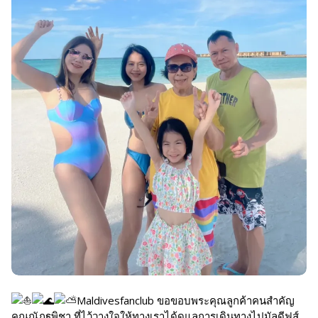
Maldivesfanclub ขอขอบพระคุณลูกค้าคนสำคัญ
คุณณัฎฐพิชา ที่ไว้วางใจให้ทางเราได้ดูแลการเดินทางไปมัลดีฟส์