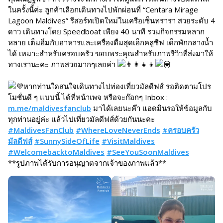
ในครั้งนี้ค่ะ ลูกค้าเลือกเดินทางไปพักผ่อนที่ “Centara Mirage
Lagoon Maldives” รีสอร์ทเปิดใหม่ในเครือเซ็นทรารา สวยระดับ 4
ดาว เดินทางโดย Speedboat เพียง 40 นาที รวมกิจกรรมหลาก
หลาย เต็มอิ่มกับอาหารและเครื่องดื่มสุดเอ็กคลูซีฟ เด็กพักกลางน้ำ
ได้ เหมาะสำหรับครอบครัว ขอบพระคุณสำหรับภาพรีวิวที่ส่งมาให้
ทางเรานะคะ ภาพสวยมากๆเลยค่า
หากท่านใดสนใจเดินทางไปท่องเที่ยวมัลดีฟส์ รอติดตามโปร
โมชั่นดี ๆ แบบนี้ ได้ที่หน้าเพจ หรือจะก๊อกๆ Inbox :
m.me/maldivesfanclub
มาได้เลยนะค๊า แอดมินรอให้ข้อมูลกับ
ทุกท่านอยู่ค่ะ แล้วไปเที่ยวมัลดีฟส์ด้วยกันนะคะ
#MaldivesFanClub
#WhereLoveNeverEnds
#ครอบครัว
มัลดีฟส์
#SunnySideOfLife
#VisitMaldives
#WelcomebacktoMaldives
#SeeYouSoonMaldives
**รูปภาพได้รับการอนุญาตจากเจ้าของภาพแล้ว**