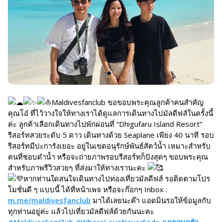
Maldivesfanclub ขอขอบพระคุณลูกค้าคนสำคัญ
คุณโอ๋ ที่ไว้วางใจให้ทางเราได้ดูแลการเดินทางไปมัลดีฟส์ในครั้งนี้
ค่ะ ลูกค้าเลือกเดินทางไปพักผ่อนที่ “Dhigufaru Island Resort”
รีสอร์ทสวยระดับ 5 ดาว เดินทางด้วย Seaplane เพียง 40 นาที รอบ
รีสอร์ทมีปะการังเยอะ อยู่ในเขตอนุรักษ์พันธ์สัตว์น้ำ เหมาะสำหรับ
คนที่ชอบดำน้ำ หรือจะถ่ายภาพรอบรีสอร์ทก็ปังสุดๆ ขอบพระคุณ
สำหรับภาพรีวิวสวยๆ ที่ส่งมาให้ทางเรานะคะ
หากท่านใดสนใจเดินทางไปท่องเที่ยวมัลดีฟส์ รอติดตามโปร
โมชั่นดี ๆ แบบนี้ ได้ที่หน้าเพจ หรือจะก๊อกๆ Inbox :
m.me/maldivesfanclub
มาได้เลยนะค๊า แอดมินรอให้ข้อมูลกับ
ทุกท่านอยู่ค่ะ แล้วไปเที่ยวมัลดีฟส์ด้วยกันนะคะ