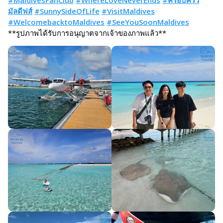
#MaldivesFanClub
#WhereLoveNeverEnds
#ครอบครัว
มัลดีฟส์
#SunnySideOfLife
#VisitMaldives
#WelcomebacktoMaldives
#SeeYouSoonMaldives
**รูปภาพได้รับการอนุญาตจากเจ้าของภาพแล้ว**