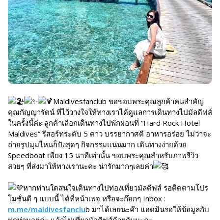
Maldivesfanclub ขอขอบพระคุณลูกค้าคนสำคัญ
คุณกัญญารัตน์ ที่ไว้วางใจให้ทางเราได้ดูแลการเดินทางไปมัลดีฟส์
ในครั้งนี้ค่ะ ลูกค้าเลือกเดินทางไปพักผ่อนที่ “Hard Rock Hotel
Maldives” รีสอร์ทระดับ 5 ดาว บรรยากาศดี อาหารอร่อย ไม่ว่าจะ
ถ่ายรูปมุมไหนก็ปังสุดๆ กิจกรรมแน่นมาก เดินทางง่ายด้วย
Speedboat เพียง 15 นาทีเท่านั้น ขอบพระคุณสำหรับภาพรีวิว
สวยๆ ที่ส่งมาให้ทางเรานะคะ น่ารักมากๆเลยค่า
หากท่านใดสนใจเดินทางไปท่องเที่ยวมัลดีฟส์ รอติดตามโปร
โมชั่นดี ๆ แบบนี้ ได้ที่หน้าเพจ หรือจะก๊อกๆ Inbox :
m.me/maldivesfanclu
b มาได้เลยนะค๊า แอดมินรอให้ข้อมูลกับ
ทุกท่านอยู่ค่ะ แล้วไปเที่ยวมัลดีฟส์ด้วยกันนะคะ