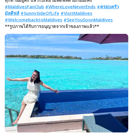
#MaldivesFanClub
#WhereLoveNeverEnds
#ครอบครัว
มัลดีฟส์
#SunnySideOfLife
#VisitMaldives
#WelcomebacktoMaldives
#SeeYouSoonMaldives
**รูปภาพได้รับการอนุญาตจากเจ้าของภาพแล้ว**