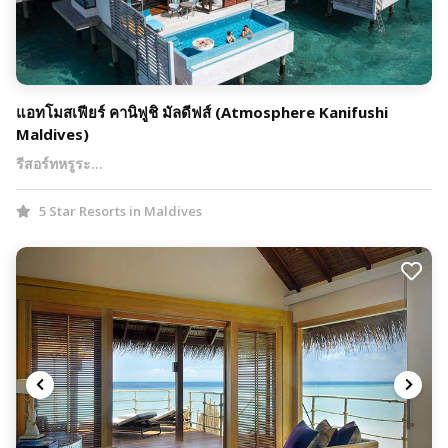
แอทโมสเฟียร์ คานิฟูชิ มัลดีฟส์ (Atmosphere Kanifushi
Maldives)
รีสอร์ทหรูระ…
5 Star Resorts in Maldives